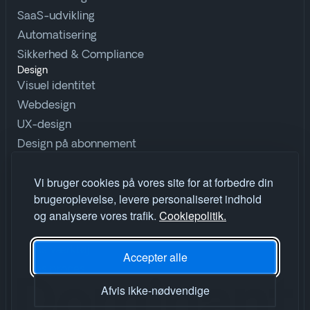
SaaS-udvikling
Automatisering
Sikkerhed & Compliance
Design
Visuel identitet
Webdesign
UX-design
Design på abonnement
Udforsk
Vi bruger cookies på vores site for at forbedre din
Ordbog
brugeroplevelse, levere personaliseret indhold
Insights
og analysere vores trafik.
Cookiepolitik.
Cases
Vores værktøj
Accepter alle
Vores proces
Afvis ikke-nødvendige