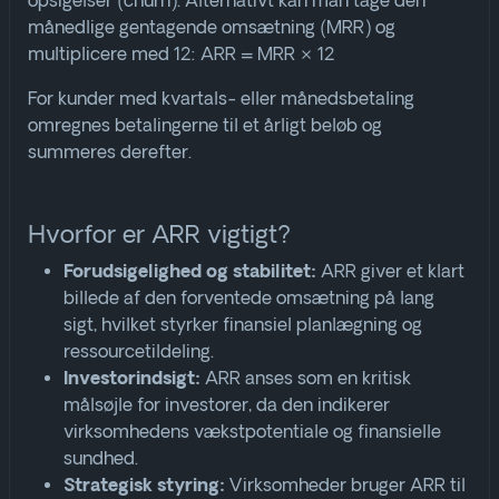
opsigelser (churn). Alternativt kan man tage den
månedlige gentagende omsætning (MRR) og
multiplicere med 12:
ARR
=
MRR
×
12
For kunder med kvartals- eller månedsbetaling
omregnes betalingerne til et årligt beløb og
summeres derefter
.
Hvorfor er ARR vigtigt?
ARR giver et klart
Forudsigelighed og stabilitet:
billede af den forventede omsætning på lang
sigt, hvilket styrker finansiel planlægning og
ressourcetildeling.
ARR anses som en kritisk
Investorindsigt:
målsøjle for investorer, da den indikerer
virksomhedens vækstpotentiale og finansielle
sundhed.
Virksomheder bruger ARR til
Strategisk styring: