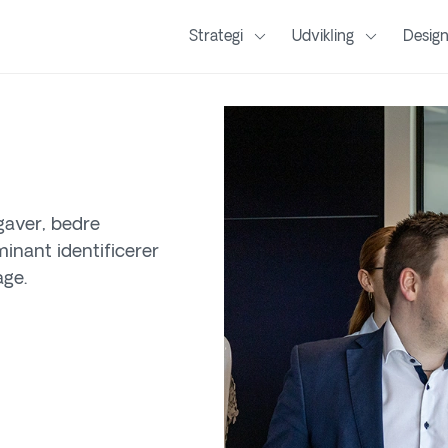
Strategi
Udvikling
Desig
gaver, bedre
minant identificerer
age.