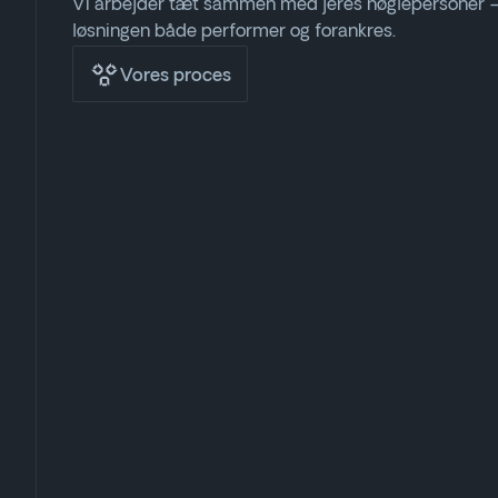
Vi arbejder tæt sammen med jeres nøglepersoner – 
løsningen både performer og forankres.
Vores proces