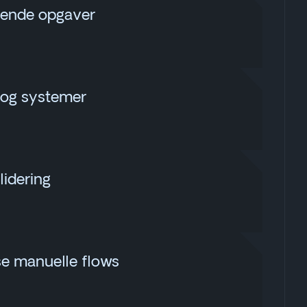
gende opgaver
r og systemer
lidering
se manuelle flows