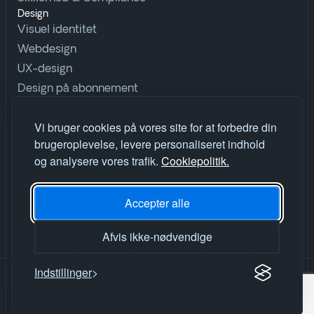
Design
Visuel identitet
Webdesign
UX-design
Design på abonnement
Udforsk
Vi bruger cookies på vores site for at forbedre din
Ordbog
brugeroplevelse, levere personaliseret indhold
Insights
og analysere vores trafik.
Cookiepolitik.
Cases
Vores værktøj
Accepter alle
Vores proces
Afvis ikke-nødvendige
Indstillinger
© 2026 Dominant I/S
CVR: 46128176
Privatlivspolitik
Sikkerhedsscanner
Artikler
Kontakt Dominant