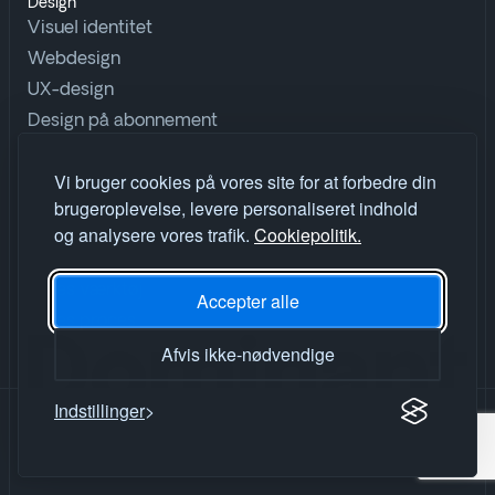
Design
Visuel identitet
Webdesign
UX-design
Design på abonnement
Udforsk
Vi bruger cookies på vores site for at forbedre din
Ordbog
brugeroplevelse, levere personaliseret indhold
Insights
og analysere vores trafik.
Cookiepolitik.
Cases
Vores værktøj
Accepter alle
Vores proces
Afvis ikke-nødvendige
Indstillinger
© 2026 Dominant I/S
CVR: 46128176
Privatlivspolitik
Sikkerhedsscanner
Artikler
Kontakt Dominant