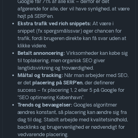
Google får 71% af alle klik – derfor er det
afgørende for alle, der vil have synlighed, at være
højt på SERP’en
.
At være i
Ekstra trafik ved rich snippets:
snippet (fx spørgsmålssvar) øger chancen for
trafik, fordi brugeren direkte kan få svar uden at
klikke videre
.
Virksomheder kan købe sig
Betalt annoncering:
til toplakering, men organisk SEO giver
langtidsvirkning og troværdighed
.
Når man arbejder med SEO,
Måltal og tracking:
er det
, der definerer
placering på SERP’en
success – fx placering 1, 2 eller 5 på Google for
“SEO optimering København”
.
Googles algoritmer
Trends og bevægelser:
ændres konstant, så placering kan ændre sig fra
dag til dag. Stabilt arbejde med kvalitetsindhold,
backlinks og brugervenlighed er nødvendigt for
vedvarende placering
.