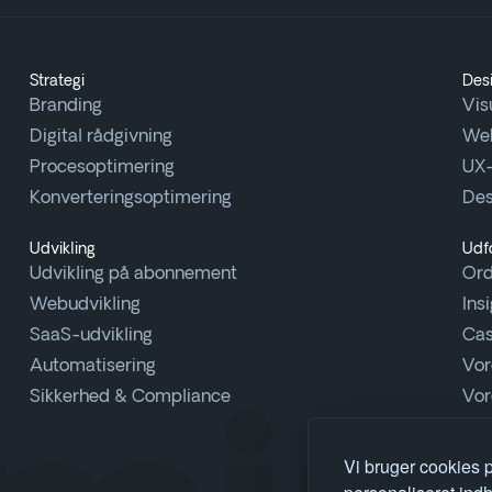
Strategi
Des
Branding
Vis
Digital rådgivning
We
Procesoptimering
UX-
Konverteringsoptimering
Des
Udvikling
Udf
Udvikling på abonnement
Or
Webudvikling
Ins
SaaS-udvikling
Ca
Automatisering
Vor
Sikkerhed & Compliance
Vor
Vi bruger cookies p