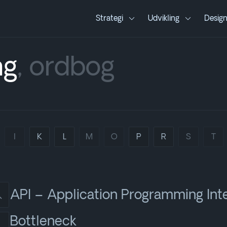
Strategi
Udvikling
Desig
ng
, ordbog
I
K
L
M
O
P
R
S
T
API – Application Programming Int
Bottleneck