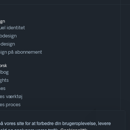
ign
uel identitet
bdesign
design
ign på abonnement
orsk
dbog
ights
ses
es værktøj
es proces
å vores site for at forbedre din brugeroplevelse, levere