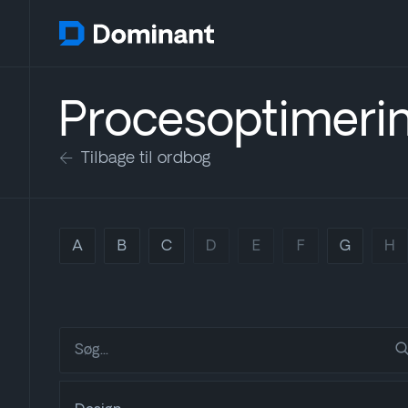
Procesoptimeri
Tilbage til ordbog
A
B
C
D
E
F
G
H