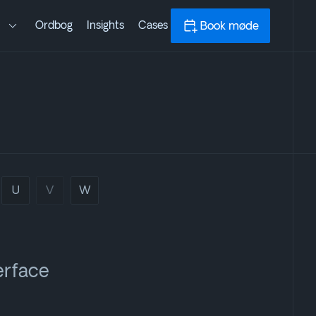
n
Ordbog
Insights
Cases
Book møde
U
V
W
erface