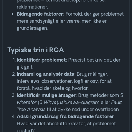
problemet – fx maskinestop, forsinkelse,
reklamationer
.
: Forhold, der gør problemet
Bidragende faktorer
mere sandsynligt eller værre, men ikke er
grundårsagen
.
Typiske trin i RCA
: Præcist beskriv det, der
Identificér problemet
gik galt
.
: Brug målinger,
Indsaml og analysér data
interviews, observationer, logfiler osv. for at
forstå, hvad der skete og hvorfor
.
: Brug metoder som
5
Identificér mulige årsager
wherefor (5 Whys)
,
Ishikawa-diagram
eller
Fault
Tree Analysis
til at dykke ned under overfladen
.
:
Adskil grundårsag fra bidragende faktorer
Hvad var det absolutte krav for, at problemet
opstod?
.