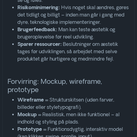
se og
føles
.
Hvis noget skal ændres, gøres
Risikominimering:
det tidligt og billigt – inden man går i gang med
dyre, teknologiske implementeringer
.
Man kan teste æstetik og
Brugerfeedback:
brugeroplevelse før reel udvikling.
Beslutninger om æstetik
Sparer ressourcer:
tages før udviklingen, så arbejdet med selve
produktet går hurtigere og medmindre fejl.
Forvirring: Mockup, wireframe,
prototype
= Strukturskitsen (uden farver,
Wireframe
billeder eller styletypografi).
= Realistisk, men ikke funktionel – al
Mockup
indhold og styling på plads.
= Funktionsdygtig, interaktiv model
Prototype
(kan klikkes, swipe, scrolle, input).