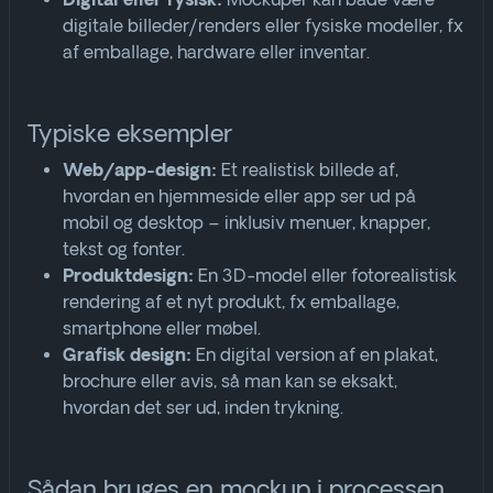
Mockuper kan både være
Digital eller fysisk:
digitale billeder/renders eller fysiske modeller, fx
af emballage, hardware eller inventar
.
Typiske eksempler
Et realistisk billede af,
Web/app-design:
hvordan en hjemmeside eller app ser ud på
mobil og desktop – inklusiv menuer, knapper,
tekst og fonter
.
En 3D-model eller fotorealistisk
Produktdesign:
rendering af et nyt produkt, fx emballage,
smartphone eller møbel
.
En digital version af en plakat,
Grafisk design:
brochure eller avis, så man kan se eksakt,
hvordan det ser ud, inden trykning
.
Sådan bruges en mockup i processen