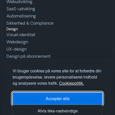
Webudvikling
SaaS-udvikling
Automatisering
Sikkerhed & Compliance
Design
Visuel identitet
Webdesign
UX-design
Design på abonnement
Udforsk
Vi bruger cookies på vores site for at forbedre din
Ordbog
brugeroplevelse, levere personaliseret indhold
Insights
og analysere vores trafik.
Cookiepolitik.
Cases
Vores værktøj
Accepter alle
Vores proces
Afvis ikke-nødvendige